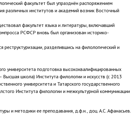
лологический факультет был упразднён распоряжением
ния различных институтов и академий возник Восточный
ществовал факультет языка и литературы, включавший
ркомпросса РСФСР вновь был организован историко-
я реструктуризации, разделившись на филологический и
кого университета подготовка высококвалифицированных
– Высшая школа) Института филологии и искусств (с 2013
ственного университета и Татарского государственного
Толстого Института филологии и межкультурной коммуникации
ы и методики ее преподавания, д.ф.н., доц. А.С. Афанасьев.