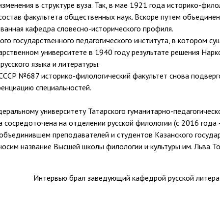
изменения в структуре вуза. Так, в мае 1921 года историко-фи
состав факультета общественных наук. Вскоре путем объедине
ованная кафедра словесно-исторического профиля.
ого государственного педагогического института, в котором су
ударственном университете в 1940 году результате решения На
русского языка и литературы.
СССР №687 историко-филологический факультет снова подвергс
ренциацию специальностей.
едеральному университету Татарского гуманитарно-педагогичес
ла сосредоточена на отделении русской филологии (с 2016 года 
 объединившем преподавателей и студентов Казанского государ
 носим название Высшей школы филологии и культуры им. Льва 
Интервью брал заведующий кафедрой русской литератур