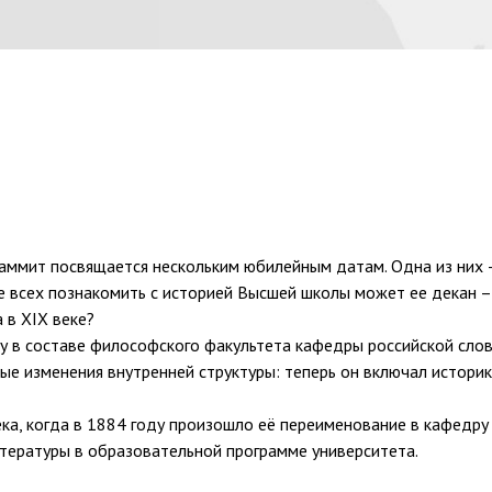
аммит посвящается нескольким юбилейным датам. Одна из них –
е всех познакомить с историей Высшей школы может ее декан –
 в XIX веке?
ду в составе философского факультета кафедры российской слов
ные изменения внутренней структуры: теперь он включал истори
а, когда в 1884 году произошло её переименование в кафедру р
итературы в образовательной программе университета.