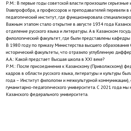
Р.М.: В первые годы советской власти произошли серьезные 
Главпрофобра, а профессоров и преподавателей перевели в 
педагогический институт, где функционировала специализир
Важным этапом стало открытие в августе 1934 года Казанск
отделение русского языка и литературы. А в Казанском гос
филологический факультет, где были представлены кафедры 
В 1980 году по приказу Министерства высшего образования 
исторический факультеты, что отразило углубленную диффе
А.А.: Какой предстает Высшая школа в ХХI веке?
Р.М.: После присоединения к Казанскому (Приволжскому) ф
кадров в области русского языка, литературы и культуры бы
года – Институт филологии и межкультурной коммуникации),
гуманитарно-педагогического университета. С 2021 года мы
Казанского федерального университета.