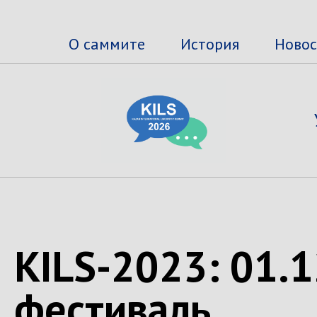
О саммите
История
Ново
KILS-2023: 01.
фестиваль