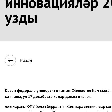
инновацияләр 2
узды
Назад
Казан федераль университетының Филология һәм мәдә
катнаша, ул 17 декабрьгә кадәр дәвам итәчәк.
Әлеге чараны КФУ белән беррәттән Халыкара лингвистлар к