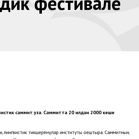
дик фестивале
истик саммит уза. Саммитта 20 илдән 2000 кеше
ең лингвистик тикшеренүләр институты оештыра. Саммитның