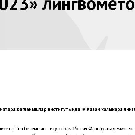
023» лингвомето
ниятара багланышлар институтында
IV
Казан халыкара лингв
омитеты, Тел белеме институты һәм Россия Фәннәр академиясен