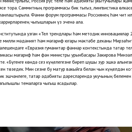
 министрлыгы, Россия рус теле һәм әдәбияты укытучылары җәм
иясе тора. Саммитның программасы бик тыгыз, лингвистика өлкә
ланлаштырыла. Фәнни форум программасы Россиянең һәм чит ил
хәррирләренең чыгышларын үз эченә ала.
нститутында узган «Тел трендлары һәм методик инновацияләр 
ге милли мәдәният һәм мәгариф югары мәктәбе деканы Мирзаһи
нәлешендәге «Евразия гуманитар фәннәр контекстында татар те
ликасы мәгариф һәм фән министры урынбасары Закирова Минзәли
е. «Бүгенге көндә сез күңелегезне биреп шушы зур эшкә алынга
ен төзедек. Мин сезне бу матур вакыйга белән чын күңелдән ко
 эшчәнлеге, татар әдәбияты дәресләрендә укучының белемен 
кагылышлы темаларга чыгыш ясадылар.