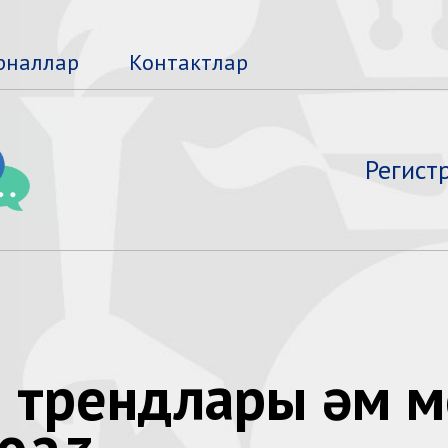
рналлар
Контактлар
Регист
л трендлары һәм 