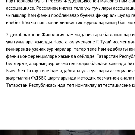
партнерлары булып Россия Федерациясенең мәгариф һәм фән
ассоциациясе, Россиянең инглиз теле укытучылары ассоциац
чыгышлар һәм фәнни проблемалар буенча фикер алышулар п
илебез һәм чит ил фәнни лингвистик журналларының баш мө
2 декабрь көнне Филология һәм мәдәниятара багланышлар и
укытучылары җыелды. Чарага килүчеләрне Г. Тукай исемендә
көннәрендә узачак зур чаралар: татар теле һәм әдәбияты ю
фәнни конференцияләре хакында сөйләде. Татарстан Респуб
белдерде, аларның зур хезмәтен югары бәяләве хакында әйтт
Быел без Татар теле һәм әдәбияты укытучылары ассоциацияс
яңартылган ФДББС шартларында методик хезмәтнең аналитик
Татарстан Республикасында төп йомгаклау аттестациясенә 