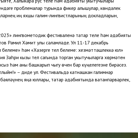
гыяте, Халыкара рус теле һәм әдәбияты укытучылары
сендәге проблемалар турында фикер алышулар, көндәлек
ләрнең иң яхшы галим-лингвистларының докладларын,
2023» лингвометодик фестиваленә татар теле һәм әдәбияты
тов Рамил Хәмит улы сәламләде. Ул 11-17 декабрь
л белеме» һәм «Хәзерге тел белеме: хезмәттәшлеккә юл»
я Заһри кызы тел сагында торган укытучыларга хөрмәтен
нсыз һәм аны башкарып чыгу өчен бар күңелегезне бирәсез.
тлыйм!» – диде ул. Фестивальдә катнашкан галимнәр
бәяләүнең яңа юллары, татар әдәбиятында ватанпәрвәрлек,