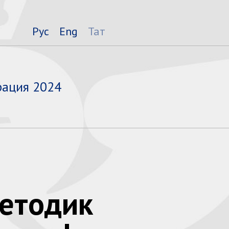
Рус
Eng
Тат
рация 2024
методик